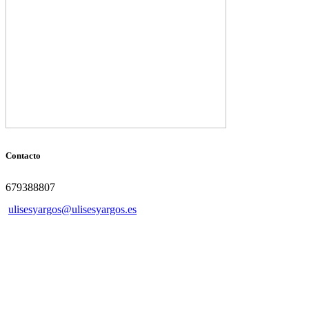
Contacto
679388807
ulisesyargos@ulisesyargos.es