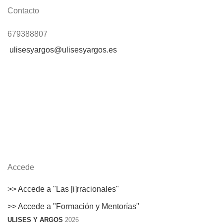
Contacto
679388807
ulisesyargos@ulisesyargos.es
Accede
>> Accede a "Las [i]rracionales"
>> Accede a "Formación y Mentorías"
ULISES Y ARGOS
2026