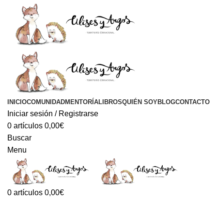
INICIO
COMUNIDAD
MENTORÍA
LIBROS
QUIÉN SOY
BLOG
CONTACTO
Iniciar sesión / Registrarse
0
artículos
0,00
€
Buscar
Menu
0
artículos
0,00
€
Tag Archives: educación canina