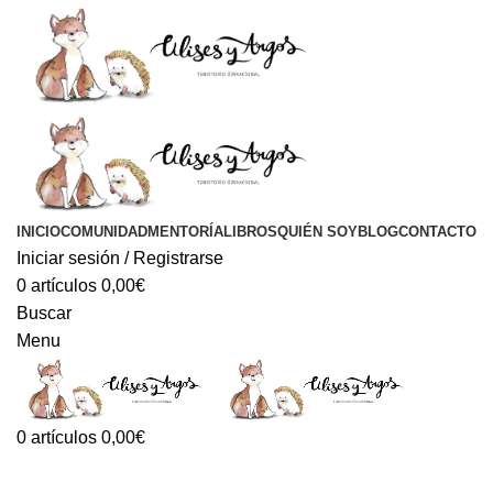
INICIO
COMUNIDAD
MENTORÍA
LIBROS
QUIÉN SOY
BLOG
CONTACTO
Iniciar sesión / Registrarse
0
artículos
0,00
€
Buscar
Menu
0
artículos
0,00
€
Blog