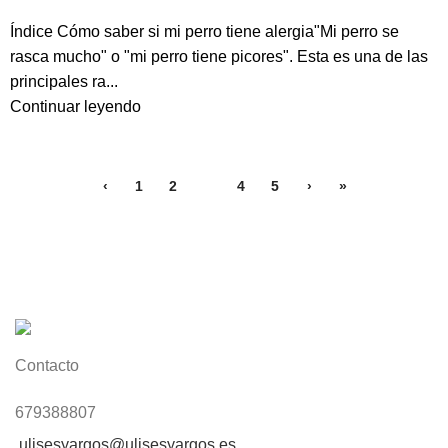
Índice Cómo saber si mi perro tiene alergia"Mi perro se
rasca mucho" o "mi perro tiene picores". Esta es una de las
principales ra...
Continuar leyendo
‹
1
2
3
4
5
›
»
Contacto
679388807
ulisesyargos@ulisesyargos.es