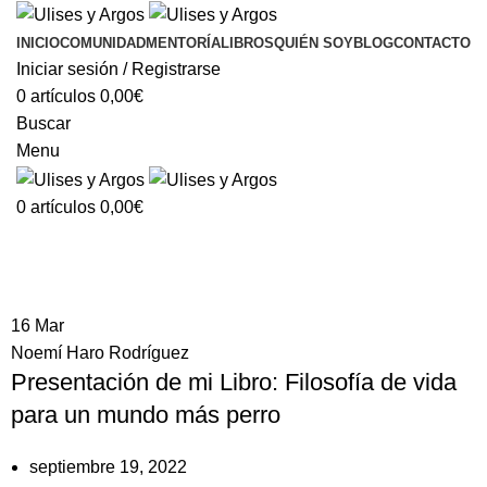
INICIO
COMUNIDAD
MENTORÍA
LIBROS
QUIÉN SOY
BLOG
CONTACTO
Iniciar sesión / Registrarse
0
artículos
0,00
€
Buscar
Menu
0
artículos
0,00
€
Tag Archives: educación canina
16
Mar
Noemí Haro Rodríguez
Presentación de mi Libro: Filosofía de vida
para un mundo más perro
septiembre 19, 2022